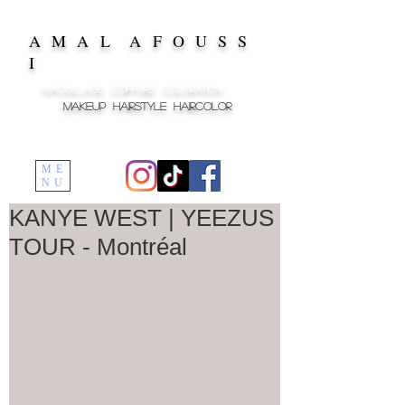
A M A L A F O U S S
I
MAQUILLAGE COIFFURE COLORATION
MAKEUP HAIRSTYLE HAIRCOLOR
ME
NU
KANYE WEST | YEEZUS
TOUR - Montréal