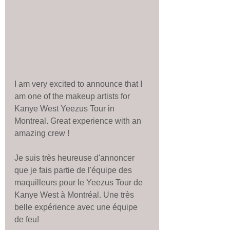
I am very excited to announce that I 
am one of the makeup artists for 
Kanye West Yeezus Tour in 
Montreal. Great experience with an 
amazing crew ! 
Je suis très heureuse d'annoncer 
que je fais partie de l'équipe des 
maquilleurs pour le Yeezus Tour de 
Kanye West à Montréal. Une très 
belle expérience avec une équipe 
de feu! 